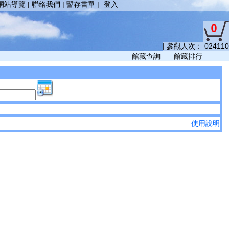
網站導覽
|
聯絡我們
|
暫存書單
|
登入
|
參觀人次：
024110
館藏查詢
館藏排行
使用說明